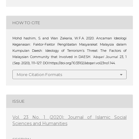
HOW TO CITE
Mohd hashim, S. and Wan Zakaria, W.F.A. 2020. Ancaman Ideologi
Keganasan: Faktor-Faktor Penglibatan Masyarakat Malaysia dalam
Kumpulan Daesh: Ideology of Terrorism’s Threat: The Factors of
Malaysian Community that Involved in DAESH.
‘Abqari Journal
. 23, 1
(Sep. 2020), 111–127. DOI:https://doi.org/10.33102/abqari.vol23no1.144.
More Citation Formats
ISSUE
Vol. 23 No. 1 (2020): Journal of Islamic Social
Sciences and Humanities