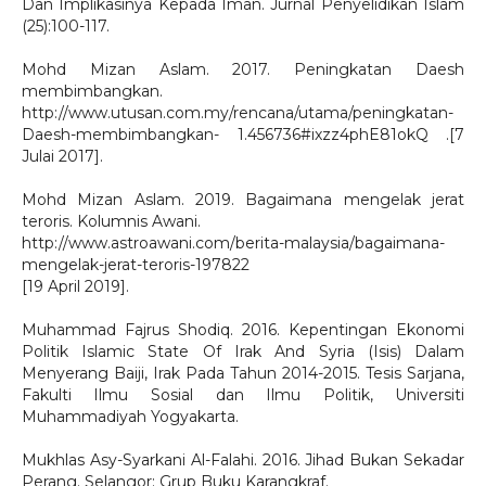
Dan Implikasinya Kepada Iman. Jurnal Penyelidikan Islam
(25):100-117.
Mohd Mizan Aslam. 2017. Peningkatan Daesh
membimbangkan.
http://www.utusan.com.my/rencana/utama/peningkatan-
Daesh-membimbangkan- 1.456736#ixzz4phE81okQ .[7
Julai 2017].
Mohd Mizan Aslam. 2019. Bagaimana mengelak jerat
teroris. Kolumnis Awani.
http://www.astroawani.com/berita-malaysia/bagaimana-
mengelak-jerat-teroris-197822
[19 April 2019].
Muhammad Fajrus Shodiq. 2016. Kepentingan Ekonomi
Politik Islamic State Of Irak And Syria (Isis) Dalam
Menyerang Baiji, Irak Pada Tahun 2014-2015. Tesis Sarjana,
Fakulti Ilmu Sosial dan Ilmu Politik, Universiti
Muhammadiyah Yogyakarta.
Mukhlas Asy-Syarkani Al-Falahi. 2016. Jihad Bukan Sekadar
Perang. Selangor: Grup Buku Karangkraf.