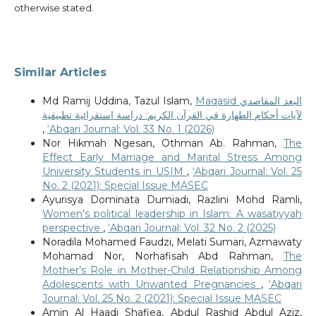
otherwise stated.
Similar Articles
Md Ramij Uddina, Tazul Islam,
Maqasid البعد المقاصدي
لآيات أحكام الطهارة في القرآن الكريم: دراسة استقرائية تطبيقية
,
‘Abqari Journal: Vol. 33 No. 1 (2026)
Nor Hikmah Ngesan, Othman Ab. Rahman,
The
Effect Early Marriage and Marital Stress Among
University Students in USIM
,
‘Abqari Journal: Vol. 25
No. 2 (2021): Special Issue MASEC
Ayurisya Dominata Dumiadi, Razlini Mohd Ramli,
Women's political leadership in Islam: A wasatiyyah
perspective
,
‘Abqari Journal: Vol. 32 No. 2 (2025)
Noradila Mohamed Faudzi, Melati Sumari, Azmawaty
Mohamad Nor, Norhafisah Abd Rahman,
The
Mother’s Role in Mother-Child Relationship Among
Adolescents with Unwanted Pregnancies
,
‘Abqari
Journal: Vol. 25 No. 2 (2021): Special Issue MASEC
Amin Al Haadi Shafiea, Abdul Rashid Abdul Aziz,