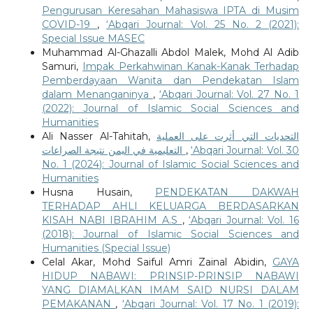
Pengurusan Keresahan Mahasiswa IPTA di Musim
COVID-19
,
‘Abqari Journal: Vol. 25 No. 2 (2021):
Special Issue MASEC
Muhammad Al-Ghazalli Abdol Malek, Mohd Al Adib
Samuri,
Impak Perkahwinan Kanak-Kanak Terhadap
Pemberdayaan Wanita dan Pendekatan Islam
dalam Menanganinya
,
‘Abqari Journal: Vol. 27 No. 1
(2022): Journal of Islamic Social Sciences and
Humanities
Ali Nasser Al-Tahitah,
التحديات التي أثرت على العملية
التعليمية في اليمن نتيجة الصراعات
,
‘Abqari Journal: Vol. 30
No. 1 (2024): Journal of Islamic Social Sciences and
Humanities
Husna Husain,
PENDEKATAN DAKWAH
TERHADAP AHLI KELUARGA BERDASARKAN
KISAH NABI IBRAHIM A.S
,
‘Abqari Journal: Vol. 16
(2018): Journal of Islamic Social Sciences and
Humanities (Special Issue)
Celal Akar, Mohd Saiful Amri Zainal Abidin,
GAYA
HIDUP NABAWI: PRINSIP-PRINSIP NABAWI
YANG DIAMALKAN IMAM SAID NURSI DALAM
PEMAKANAN
,
‘Abqari Journal: Vol. 17 No. 1 (2019):