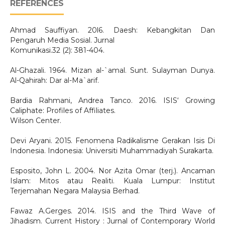
REFERENCES
Ahmad Sauffiyan. 20l6. Daesh: Kebangkitan Dan
Pengaruh Media Sosial. Jurnal
Komunikasi.32 (2): 381-404.
Al-Ghazali. 1964. Mizan al-`amal. Sunt. Sulayman Dunya.
Al-Qahirah: Dar al-Ma`arif.
Bardia Rahmani, Andrea Tanco. 2016. ISIS‘ Growing
Caliphate: Profiles of Affiliates.
Wilson Center.
Devi Aryani. 2015. Fenomena Radikalisme Gerakan Isis Di
Indonesia. Indonesia: Universiti Muhammadiyah Surakarta.
Esposito, John L. 2004. Nor Azita Omar (terj.). Ancaman
Islam: Mitos atau Realiti. Kuala Lumpur: Institut
Terjemahan Negara Malaysia Berhad.
Fawaz A.Gerges. 2014. ISIS and the Third Wave of
Jihadism. Current History : Jurnal of Contemporary World