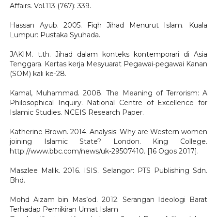
Affairs. Vol.113 (767): 339.
Hassan Ayub. 2005. Fiqh Jihad Menurut Islam. Kuala
Lumpur: Pustaka Syuhada.
JAKIM. t.th. Jihad dalam konteks kontemporari di Asia
Tenggara. Kertas kerja Mesyuarat Pegawai-pegawai Kanan
(SOM) kali ke-28.
Kamal, Muhammad. 2008. The Meaning of Terrorism: A
Philosophical Inquiry. National Centre of Excellence for
Islamic Studies. NCEIS Research Paper.
Katherine Brown. 2014. Analysis: Why are Western women
joining Islamic State? London. King College.
http://www.bbc.com/news/uk-29507410. [16 Ogos 2017].
Maszlee Malik. 2016. ISIS. Selangor: PTS Publishing Sdn.
Bhd.
Mohd Aizam bin Mas’od. 2012. Serangan Ideologi Barat
Terhadap Pemikiran Umat Islam