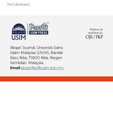
For Librarians
خرید vpn
Abqari Journal, Universiti Sains
Islam Malaysia (USIM), Bandar
Baru Nilai, 71800 Nilai. Negeri
Sembilan. Malaysia.
Email
:
abqarifkp@usim.edu.my