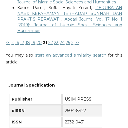
Journal of Islamic Social Sciences and Humanities
Kasim Ramli, Sofia Hayati Yusoff,
PERUBATAN
NABI: KEFAHAMAN TERHADAP SUNNAH DAN
PRAKTIS PERAWAT
,
‘Abqari Journal: Vol. 17 No. 1
(2019): Journal of Islamic Social Sciences and
Humanities
<<
<
16
17
18
19
20
21
22
23
24
25
>
>>
You may also
start an advanced similarity search
for this
article.
Journal Specification
Publisher
USIM PRESS
eISSN
2504-8422
ISSN
2232-0431