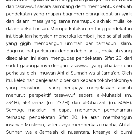
dan tasawwuf secara seimbang demi membentuk sebuah
pendekatan yang mapan bagi memerangi kebatilan syirik
dan dalam masa yang sama memupuk akhlak mulia ke
dalam pekerti insan. Memperkatakan tentang pendekatan
ini, tidak lain hanyalah meneroka kembali jihad salaf al-salih
yang gigih membangun ummah dan tamadun Islam.
Bagi melihat perkara ini dengan lebih lanjut, makalah yang
disediakan ini akan mengupas pendekatan Sifat 20 dari
sudut gabungannya dengan tasawwuf yang dihadam dan
perhalusi oleh ilmuwan Ahl al-Sunnah wa al-Jama‘ah. Oleh
itu, kelebihan penjelasan diberikan kepada tokoh-tokohnya
yang masyhur – yang berupaya menjelaskan akidah
menurut perspektif tasawwuf seperti al-Muhasibi (m.
234H), al-Kharraz (m. 277H) dan al-Ghazzali (m. 505H).
Semoga makalah ini dapat menambah pemahaman
terhadap pendekatan Sifat 20, ke arah membangun
insaniah Muslimin, seterusnya memperkasa manhaj Ahl al-
Sunnah wa al-Jama‘ah di nusantara, khasnya di bumi