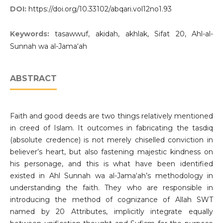
DOI:
https://doi.org/10.33102/abqari.vol12no1.93
Keywords:
tasawwuf, akidah, akhlak, Sifat 20, Ahl-al-
Sunnah wa al-Jama‘ah
ABSTRACT
Faith and good deeds are two things relatively mentioned
in creed of Islam. It outcomes in fabricating the tasdiq
(absolute credence) is not merely chiselled conviction in
believer’s heart, but also fastening majestic kindness on
his personage, and this is what have been identified
existed in Ahl Sunnah wa al-Jama‘ah’s methodology in
understanding the faith. They who are responsible in
introducing the method of cognizance of Allah SWT
named by 20 Attributes, implicitly integrate equally