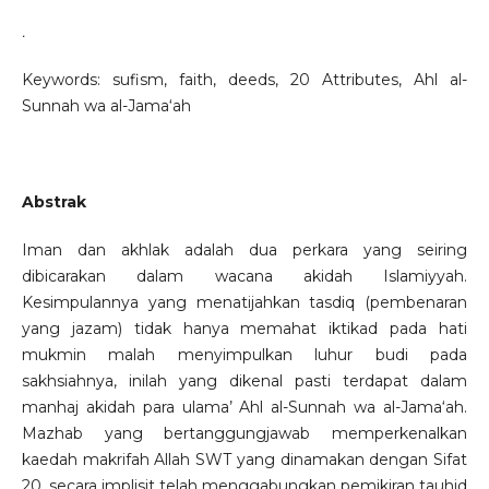
.
Keywords: sufism, faith, deeds, 20 Attributes, Ahl al-
Sunnah wa al-Jama‘ah
Abstrak
Iman dan akhlak adalah dua perkara yang seiring
dibicarakan dalam wacana akidah Islamiyyah.
Kesimpulannya yang menatijahkan tasdiq (pembenaran
yang jazam) tidak hanya memahat iktikad pada hati
mukmin malah menyimpulkan luhur budi pada
sakhsiahnya, inilah yang dikenal pasti terdapat dalam
manhaj akidah para ulama’ Ahl al-Sunnah wa al-Jama‘ah.
Mazhab yang bertanggungjawab memperkenalkan
kaedah makrifah Allah SWT yang dinamakan dengan Sifat
20, secara implisit telah menggabungkan pemikiran tauhid