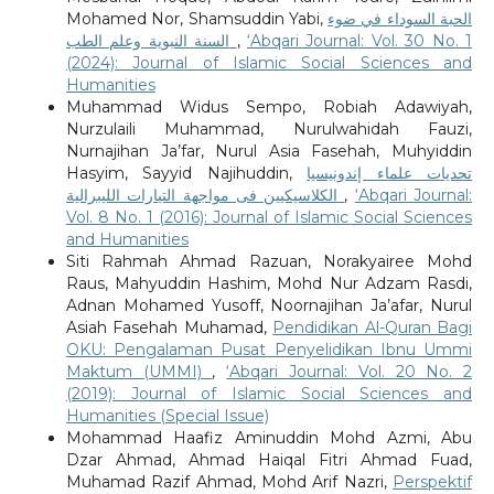
Mohamed Nor, Shamsuddin Yabi,
الحبة السوداء في ضوء
السنة النبوية وعلم الطب
,
‘Abqari Journal: Vol. 30 No. 1
(2024): Journal of Islamic Social Sciences and
Humanities
Muhammad Widus Sempo, Robiah Adawiyah,
Nurzulaili Muhammad, Nurulwahidah Fauzi,
Nurnajihan Ja’far, Nurul Asia Fasehah, Muhyiddin
Hasyim, Sayyid Najihuddin,
تحديات علماء إندونيسيا
الكلاسيكيين فى مواجهة التيارات الليبرالية
,
‘Abqari Journal:
Vol. 8 No. 1 (2016): Journal of Islamic Social Sciences
and Humanities
Siti Rahmah Ahmad Razuan, Norakyairee Mohd
Raus, Mahyuddin Hashim, Mohd Nur Adzam Rasdi,
Adnan Mohamed Yusoff, Noornajihan Ja’afar, Nurul
Asiah Fasehah Muhamad,
Pendidikan Al-Quran Bagi
OKU: Pengalaman Pusat Penyelidikan Ibnu Ummi
Maktum (UMMI)
,
‘Abqari Journal: Vol. 20 No. 2
(2019): Journal of Islamic Social Sciences and
Humanities (Special Issue)
Mohammad Haafiz Aminuddin Mohd Azmi, Abu
Dzar Ahmad, Ahmad Haiqal Fitri Ahmad Fuad,
Muhamad Razif Ahmad, Mohd Arif Nazri,
Perspektif