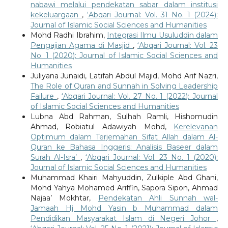
nabawi melalui pendekatan sabar dalam institusi
kekeluargaan
,
‘Abqari Journal: Vol. 31 No. 1 (2024):
Journal of Islamic Social Sciences and Humanities
Mohd Radhi Ibrahim,
Integrasi Ilmu Usuluddin dalam
Pengajian Agama di Masjid
,
‘Abqari Journal: Vol. 23
No. 1 (2020): Journal of Islamic Social Sciences and
Humanities
Juliyana Junaidi, Latifah Abdul Majid, Mohd Arif Nazri,
The Role of Quran and Sunnah in Solving Leadership
Failure
,
‘Abqari Journal: Vol. 27 No. 1 (2022): Journal
of Islamic Social Sciences and Humanities
Lubna Abd Rahman, Sulhah Ramli, Hishomudin
Ahmad, Robiatul Adawiyah Mohd,
Kerelevanan
Optimum dalam Terjemahan Sifat Allah dalam Al-
Quran ke Bahasa Inggeris: Analisis Baseer dalam
Surah Al-Isra’
,
‘Abqari Journal: Vol. 23 No. 1 (2020):
Journal of Islamic Social Sciences and Humanities
Muhammad Khairi Mahyuddin, Zulkiple Abd Ghani,
Mohd Yahya Mohamed Ariffin, Sapora Sipon, Ahmad
Najaa’ Mokhtar,
Pendekatan Ahli Sunnah wal-
Jamaah Hj Mohd Yasin b Muhammad dalam
Pendidikan Masyarakat Islam di Negeri Johor
,