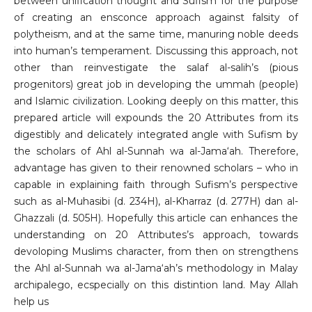
between unification thought and Sufism for the purpose
of creating an ensconce approach against falsity of
polytheism, and at the same time, manuring noble deeds
into human’s temperament. Discussing this approach, not
other than reinvestigate the salaf al-salih’s (pious
progenitors) great job in developing the ummah (people)
and Islamic civilization. Looking deeply on this matter, this
prepared article will expounds the 20 Attributes from its
digestibly and delicately integrated angle with Sufism by
the scholars of Ahl al-Sunnah wa al-Jama‘ah. Therefore,
advantage has given to their renowned scholars – who in
capable in explaining faith through Sufism’s perspective
such as al-Muhasibi (d. 234H), al-Kharraz (d. 277H) dan al-
Ghazzali (d. 505H). Hopefully this article can enhances the
understanding on 20 Attributes’s approach, towards
devoloping Muslims character, from then on strengthens
the Ahl al-Sunnah wa al-Jama‘ah’s methodology in Malay
archipalego, ecspecially on this distintion land. May Allah
help us