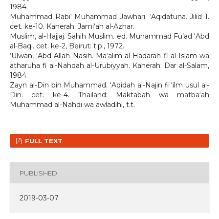
1984.
Muhammad Rabi‘ Muhammad Jawhari. ‘Aqidatuna. Jilid 1.
cet. ke-10. Kaherah: Jami‘ah al-Azhar.
Muslim, al-Hajjaj. Sahih Muslim. ed. Muhammad Fu’ad ‘Abd
al-Baqi. cet. ke-2, Beirut: t.p., 1972.
‘Ulwan, ‘Abd Allah Nasih. Ma‘alim al-Hadarah fi al-Islam wa
atharuha fi al-Nahdah al-Urubiyyah. Kaherah: Dar al-Salam,
1984.
Zayn al-Din bin Muhammad. ‘Aqidah al-Najin fi ‘ilm usul al-
Din. cet. ke-4. Thailand: Maktabah wa matba‘ah
Muhammad al-Nahdi wa awladihi, t.t.
FULL TEXT
PUBLISHED
2019-03-07