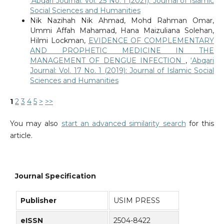
‘Abqari Journal: Vol. 25 No. 1 (2021): Journal of Islamic
Social Sciences and Humanities
Nik Nazihah Nik Ahmad, Mohd Rahman Omar,
Ummi Affah Mahamad, Hana Maizuliana Solehan,
Hilmi Lockman,
EVIDENCE OF COMPLEMENTARY
AND PROPHETIC MEDICINE IN THE
MANAGEMENT OF DENGUE INFECTION
,
‘Abqari
Journal: Vol. 17 No. 1 (2019): Journal of Islamic Social
Sciences and Humanities
1
2
3
4
5
>
>>
You may also
start an advanced similarity search
for this
article.
Journal Specification
Publisher
USIM PRESS
eISSN
2504-8422