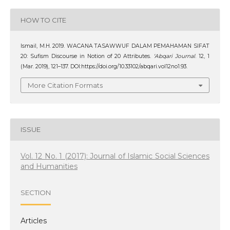
HOW TO CITE
Ismail, M.H. 2019. WACANA TASAWWUF DALAM PEMAHAMAN SIFAT
20: Sufism Discourse in Notion of 20 Attributes.
‘Abqari Journal
. 12, 1
(Mar. 2019), 121–137. DOI:https://doi.org/10.33102/abqari.vol12no1.93.
More Citation Formats
ISSUE
Vol. 12 No. 1 (2017): Journal of Islamic Social Sciences
and Humanities
SECTION
Articles