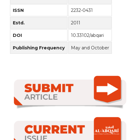
ISSN
2232-0431
Estd.
2011
DOI
10.33102/abqari
Publishing Frequency
May and October