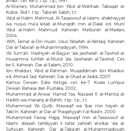
al-rabi‘. cet. ke-2. t.tp.: t.p., 1997.
Al-Sha‘rani, Muhammad bin ‘Abd al-Wahhab. Tabaqat al-
Kubra. Jilid 1. t.tp.: Taba‘ah Sabih, t.t.
‘Abd al-Halim Mahmud. Al-Tasawwuf al-Islami: shakhsiyyat
wa nusus ma‘a kitab al-Munqidh min al-Dalal. ed. Muni‘
‘Abd al-Halim Mahmud. Kaherah: Matba‘ah al-Madani,
2004.
‘Afifi, Jamal al-Din Husin. Usus falsafah al-Akhlaq. Kaherah:
Dar al-Taba‘ah al-Muhammadiyyah, 1994.
‘Ali Jum‘ah. Hashiyah al-Bayjuri ‘ala jawharah al-Tawhid al-
musamma tuhfah al-Murid ‘ala Jawharah al-Tawhid. Cet.
ke-5. Kaherah: Dar al-Salam, 2010.
Ibn Khaldun, ‘Abd al-Rahman. Muqaddimah Ibn Khaldun.
ed. Ahmad Jad. Kaherah: Dar al-Ghad al-Jadid, 2007.
Kamus Dewan Edisi Ketiga. cet. ke-7. Kuala Lumpur:
Dewan Bahasa dan Pustaka, 2002.
Muhammad al-Anwar Hamid ‘Isa. Nazarat fi al-Mantiq al-
Hadith wa manahij al-Bahth. t.tp.: t.p., t.t.
Muhammad ‘Ali Qutb. Mawaqif wa ‘ibar min hayah al-
Tabi‘in. Kaherah: al-Dar al-Thaqafiyyah li al-Nashr, 2000.
Muhammad Fawqi Hajjaj. Mawaqif min al-Tasawwuf al-
Islami: dirasah tahliliyyah li tafsir zahirah al-inkar ‘ala al-
Sufiyyah. Kaherah: Dar al-Taba‘ah al-Muhammadiyyah,