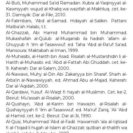
Al-Buti, Muhammad Sa‘id Ramadan. Kubra al-Yaqiniyyat al-
Kawniyyah: wujud al-Khaliq wa wazifah al-Makhluq. cet. ke-
31. Damsyik: Dar al-Fikr, 2010.
Al-Falimbani, ‘Abd al-Samad. Hidayah al-Salikin. Pattani:
Matba‘ah Halabi, t.t.
Al-Ghazzali, Abi Hamid Muhammad bin Muhammad.
Mukashafah al-Qulub: al-Muqarrab ila hadrah ‘allam al-
Ghuyyub fi ‘ilm al-Tasawwuf. ed. Taha ‘Abd al-Ra’uf Sa‘ad.
Mansoura: Maktabah al-Iman, 1999.
Al-Muhasibi, al-Harith bin Asad. Risalah al-Mustarshidin li al-
Harith al-Muhasibi. ed. ‘Abd al-Fattah Abi Ghuddah. cet. ke-
9. Kaherah: Dar al-Salam, 2000.
Al-Nawawi, Muhy al-Din Abi Zakariyya bin Sharaf. Sharh al-
Arba‘in al-Nawawiyyah. ed. Ahmad Abu al-Majad. Kaherah:
Dar al-‘Aqidah, 2000.
Al-Qardawi, Yusuf. Al-Waqt fi hayah al-Muslimin. Cet. ke-2.
Beirut: Mu’assah al-Risalah, 2000.
Al-Qushayri, ‘Abd al-Karim bin Hawazin. al-Risalah al-
Qushayriyyah fi ‘ilm al-Tasawwuf. ed. Ma‘ruf Zariq, ‘Ali ‘Abd
al-Hamid. cet. ke-2. Beirut: Dar al-Jil, 1990.
Al-Qusi, Muhammad ‘Abd al-Fadil. Hawamish ‘ala al-Iqtisad
fi al-I‘tiqad li hujjah al-Islam al-Ghazzali: qutban al-thalith wa