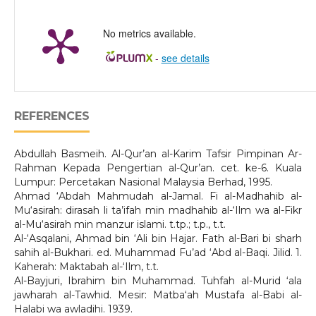
No metrics available.
-
see details
REFERENCES
Abdullah Basmeih. Al-Qur’an al-Karim Tafsir Pimpinan Ar-
Rahman Kepada Pengertian al-Qur’an. cet. ke-6. Kuala
Lumpur: Percetakan Nasional Malaysia Berhad, 1995.
Ahmad ‘Abdah Mahmudah al-Jamal. Fi al-Madhahib al-
Mu‘asirah: dirasah li ta’ifah min madhahib al-‘Ilm wa al-Fikr
al-Mu‘asirah min manzur islami. t.tp.; t.p., t.t.
Al-‘Asqalani, Ahmad bin ‘Ali bin Hajar. Fath al-Bari bi sharh
sahih al-Bukhari. ed. Muhammad Fu’ad ‘Abd al-Baqi. Jilid. 1.
Kaherah: Maktabah al-‘Ilm, t.t.
Al-Bayjuri, Ibrahim bin Muhammad. Tuhfah al-Murid ‘ala
jawharah al-Tawhid. Mesir: Matba‘ah Mustafa al-Babi al-
Halabi wa awladihi. 1939.