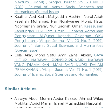
Maktum (UMMI)
,
‘Abqari Journal: Vol. 20 No. 2
(2019): Journal of Islamic Social Sciences and
Humanities (Special Issue)
Kauthar Abd Kadir, Mahyuddin Hashim, Nurul Asiah
Fasehah Muhamad, Haji Norakyairee Mohd. Raus,
Noornajihan Ja’afar, Nur Badriah Omar,
Kesesuaian
Kandungan Buku Iqra’ Braille 1 Sebagai Permulaan
Pengajaraan Al-Quran kepada Golongan OKU
Penglihatan
,
‘Abqari Journal: Vol. 20 No. 2 (2019):
Journal of Islamic Social Sciences and Humanities
(Special Issue)
Celal Akar, Mohd Saiful Amri Zainal Abidin,
GAYA
HIDUP NABAWI: PRINSIP-PRINSIP NABAWI
YANG DIAMALKAN IMAM SAID NURSI DALAM
PEMAKANAN
,
‘Abqari Journal: Vol. 17 No. 1 (2019):
Journal of Islamic Social Sciences and Humanities
Similar Articles
Alawiye Abdul Mumin Abdur Razzaq, Ahmad Wifaq
Mokhtar, Abdul Manan Ismail, Mushaddad Hasbullah,