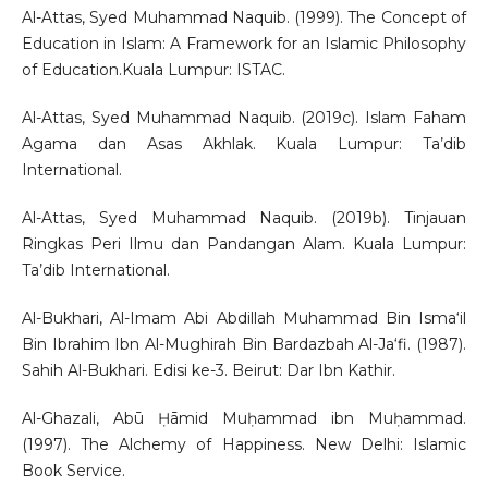
Al-Attas, Syed Muhammad Naquib. (1999). The Concept of
Education in Islam: A Framework for an Islamic Philosophy
of Education.Kuala Lumpur: ISTAC.
Al-Attas, Syed Muhammad Naquib. (2019c). Islam Faham
Agama dan Asas Akhlak. Kuala Lumpur: Ta’dib
International.
Al-Attas, Syed Muhammad Naquib. (2019b). Tinjauan
Ringkas Peri Ilmu dan Pandangan Alam. Kuala Lumpur:
Ta’dib International.
Al-Bukhari, Al-Imam Abi Abdillah Muhammad Bin Isma‘il
Bin Ibrahim Ibn Al-Mughirah Bin Bardazbah Al-Ja‘fi. (1987).
Sahih Al-Bukhari. Edisi ke-3. Beirut: Dar Ibn Kathir.
Al-Ghazali, Abū Ḥāmid Muḥammad ibn Muḥammad.
(1997). The Alchemy of Happiness. New Delhi: Islamic
Book Service.