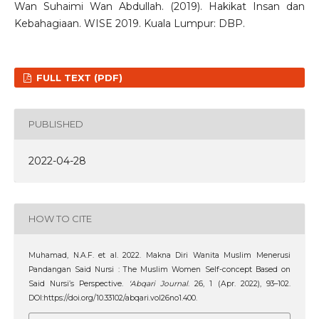
Wan Suhaimi Wan Abdullah. (2019). Hakikat Insan dan
Kebahagiaan. WISE 2019. Kuala Lumpur: DBP.
FULL TEXT (PDF)
PUBLISHED
2022-04-28
HOW TO CITE
Muhamad, N.A.F. et al. 2022. Makna Diri Wanita Muslim Menerusi
Pandangan Said Nursi : The Muslim Women Self-concept Based on
Said Nursi’s Perspective.
‘Abqari Journal
. 26, 1 (Apr. 2022), 93–102.
DOI:https://doi.org/10.33102/abqari.vol26no1.400.