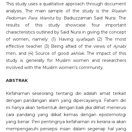
This study uses a qualitative approach through document
analysis. The main sample of the study is the
Risalah
Pedoman Para Wanita
by Badiuzzaman Said Nursi. The
results of this study showcase four important
characteristics outlined by Said Nursi in giving the concept
of women, namely: (1) Having
syafaqah
(2) The most
effective teacher (3) Being afraid of the views of
Ajnabi
men, and (4) Source of good
akhlak
. The impact of this
study is generally for Muslim women and researchers
involved with the Muslim women’s community.
ABSTRAK
Kefahaman seseorang tentang diri adalah amat terkait
dengan pandangan alam yang dipercayainya. Faham diri
ini hanya akan terbentuk dengan baik jika dilihat menerusi
cara pandang yang diikat kemas dengan epistemologi
yang benar. Peri pentingnya kefahaman ini kerana ia akan
mempengaruhi persepsi insan dalam segenap hal yang