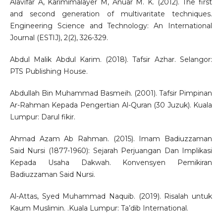
Alavifar A, Karimimalayer M, Anuar M. K. (2012). The first
and second generation of multivaritate techniques.
Engineering Science and Technology: An International
Journal (ESTIJ), 2(2), 326-329.
Abdul Malik Abdul Karim. (2018). Tafsir Azhar. Selangor:
PTS Publishing House.
Abdullah Bin Muhammad Basmeih. (2001). Tafsir Pimpinan
Ar-Rahman Kepada Pengertian Al-Quran (30 Juzuk). Kuala
Lumpur: Darul fikir.
Ahmad Azam Ab Rahman. (2015). Imam Badiuzzaman
Said Nursi (1877-1960): Sejarah Perjuangan Dan Implikasi
Kepada Usaha Dakwah. Konvensyen Pemikiran
Badiuzzaman Said Nursi.
Al-Attas, Syed Muhammad Naquib. (2019). Risalah untuk
Kaum Muslimin. .Kuala Lumpur: Ta’dib International.