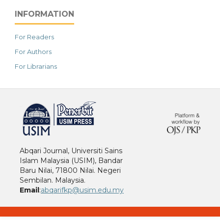
INFORMATION
For Readers
For Authors
For Librarians
خرید vpn
Abqari Journal, Universiti Sains
Islam Malaysia (USIM), Bandar
Baru Nilai, 71800 Nilai. Negeri
Sembilan. Malaysia.
Email
:
abqarifkp@usim.edu.my