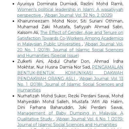
Ayurisya Dominata Dumiadi, Razlini Mohd Ramli,
Women's political leadership in Islam: A wasatiyyah
perspective
,
‘Abqari Journal: Vol. 32 No. 2 (2025)
Khairunneezam Mohd Noor, Siti Suriani Othman,
Muhamad Zaki Mustafa, Safiyyah Ahmad Sabri,
Kalsom Ali,
The Effect of Gender, Age and Tenure on
Satisfaction Towards Co-Workers Among Academics
in Malaysian Public Universities
,
‘Abqari Journal: Vol.
20 No. 1 (2019): Journal of Islamic Social Sciences
and Humanities (Special Issue)
Zulkefli Aini, Abdul Ghafar Don, Ahmad Irdha
Mokhtar, Nur Husna Damia Nor Sad,
PENGAMALAN
BENTUK-BENTUK KOMUNIKASI DAKWAH
PENDAKWAH ORANG ASLI
,
‘Abqari Journal: Vol. 13
No. 1 (2018): Journal of Islamic Social Sciences and
Humanities
Nurhafizah Mohd Sukor, Rezki Perdani Sawai, Mohd
Mahyeddin Mohd Salleh, Mustafa ‘Afifi Ab Halim,
Dini Farhana Baharuddin, Joki Perdani Sawai,
Management of Baby Dumping in Malaysia: A
Qualitative Study
,
‘Abqari Journal: Vol. 6 No. 1 (2015):
Journal of Islamic Social Sciences and Humanities