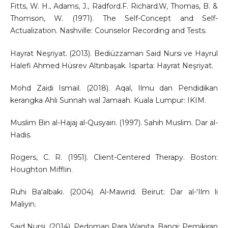
Fitts, W. H., Adams, J., Radford.F. Richard.W, Thomas, B. &
Thomson, W. (1971). The Self-Concept and Self-
Actualization. Nashville: Counselor Recording and Tests.
Hayrat Neşriyat. (2013). Bediüzzaman Said Nursi ve Hayrul
Halefi Ahmed Hüsrev Altınbaşak. Isparta: Hayrat Neşriyat.
Mohd Zaidi Ismail. (2018). Aqal, Ilmu dan Pendidikan
kerangka Ahli Sunnah wal Jamaah. Kuala Lumpur: IKIM.
Muslim Bin al-Hajaj al-Qusyairi. (1997). Sahih Muslim. Dar al-
Hadis.
Rogers, C. R. (1951). Client-Centered Therapy. Boston:
Houghton Mifflin.
Ruhi Ba'albaki. (2004). Al-Mawrid. Beirut: Dar al-'Ilm li
Maliyin.
Said Nursi. (2014). Pedoman Para Wanita. Bangi: Pemikiran