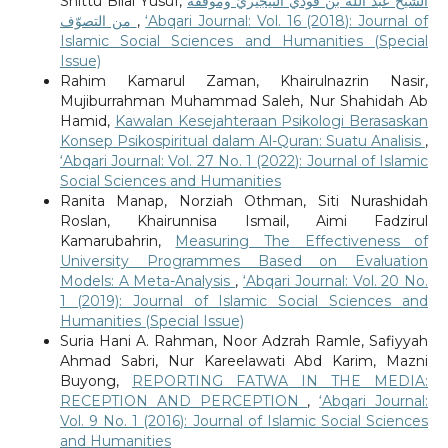
Shittu Bilal Yusuf,
الشيخ عبد الله بن فودي النيجيريّ وموقفه
من التصوّف
,
‘Abqari Journal: Vol. 16 (2018): Journal of
Islamic Social Sciences and Humanities (Special
Issue)
Rahim Kamarul Zaman, Khairulnazrin Nasir,
Mujiburrahman Muhammad Saleh, Nur Shahidah Ab
Hamid,
Kawalan Kesejahteraan Psikologi Berasaskan
Konsep Psikospiritual dalam Al-Quran: Suatu Analisis
,
‘Abqari Journal: Vol. 27 No. 1 (2022): Journal of Islamic
Social Sciences and Humanities
Ranita Manap, Norziah Othman, Siti Nurashidah
Roslan, Khairunnisa Ismail, Aimi Fadzirul
Kamarubahrin,
Measuring The Effectiveness of
University Programmes Based on Evaluation
Models: A Meta-Analysis
,
‘Abqari Journal: Vol. 20 No.
1 (2019): Journal of Islamic Social Sciences and
Humanities (Special Issue)
Suria Hani A. Rahman, Noor Adzrah Ramle, Safiyyah
Ahmad Sabri, Nur Kareelawati Abd Karim, Mazni
Buyong,
REPORTING FATWA IN THE MEDIA:
RECEPTION AND PERCEPTION
,
‘Abqari Journal:
Vol. 9 No. 1 (2016): Journal of Islamic Social Sciences
and Humanities