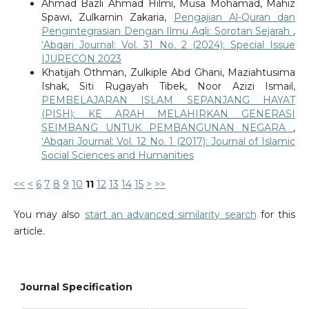
Ahmad Bazli Ahmad Hilmi, Musa Mohamad, Mahiz
Spawi, Zulkarnin Zakaria,
Pengajian Al-Quran dan
Pengintegrasian Dengan Ilmu Aqli: Sorotan Sejarah
,
‘Abqari Journal: Vol. 31 No. 2 (2024): Special Issue
IJURECON 2023
Khatijah Othman, Zulkiple Abd Ghani, Maziahtusima
Ishak, Siti Rugayah Tibek, Noor Azizi Ismail,
PEMBELAJARAN ISLAM SEPANJANG HAYAT
(PISH): KE ARAH MELAHIRKAN GENERASI
SEIMBANG UNTUK PEMBANGUNAN NEGARA
,
‘Abqari Journal: Vol. 12 No. 1 (2017): Journal of Islamic
Social Sciences and Humanities
<<
<
6
7
8
9
10
11
12
13
14
15
>
>>
You may also
start an advanced similarity search
for this
article.
Journal Specification