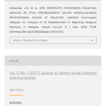
Mohamad, A.R. et al. 2019. INTERFAITH COMMISSION MALAYSIA:
ANALISIS KE ATAS PENUBUHANNYA DALAM MEREALISASIKAN
KEHARMONIAN AGAMA DI MALAYSIA: Interfaith Commission
Malaysia: An Analysis of its Establishment in Realizing Religious
Harmony in Malaysia.
‘Abqari Journal
. 11, 1 (Apr. 2019), 77–93.
DOI:https://doi.org/10.33102/abqari.vol11no1.112.
More Citation Formats
ISSUE
Vol. 11 No. 1 (2017): Journal of Islamic Social Sciences
and Humanities
SECTION
Articles