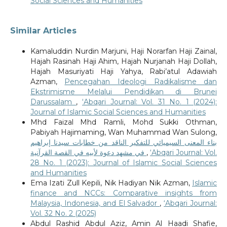
Social Sciences and Humanities
Similar Articles
Kamaluddin Nurdin Marjuni, Haji Norarfan Haji Zainal,
Hajah Rasinah Haji Ahim, Hajah Nurjanah Haji Dollah,
Hajah Masuriyati Haji Yahya, Rabi’atul Adawiah
Azman,
Pencegahan Ideologi Radikalisme dan
Ekstrimisme Melalui Pendidikan di Brunei
Darussalam
,
‘Abqari Journal: Vol. 31 No. 1 (2024):
Journal of Islamic Social Sciences and Humanities
Mhd Faizal Mhd Ramli, Mohd Sukki Othman,
Pabiyah Hajimaming, Wan Muhammad Wan Sulong,
بناء المعنى السيميائي للتفكير الناقد من خطابات سيدنا إبراهيم
في مشهد دعوة لأبيه في القصة القرآنية
,
‘Abqari Journal: Vol.
28 No. 1 (2023): Journal of Islamic Social Sciences
and Humanities
Ema Izati Zull Kepili, Nik Hadiyan Nik Azman,
Islamic
finance and NCCs: Comparative insights from
Malaysia, Indonesia, and El Salvador
,
‘Abqari Journal:
Vol. 32 No. 2 (2025)
Abdul Rashid Abdul Aziz, Amin Al Haadi Shafie,