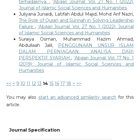
terhadapnya.
,
‘Abqari Journal: Vol. 27 No. 1 (2022):
Journal of Islamic Social Sciences and Humanities
Juliyana Junaidi, Latifah Abdul Majid, Mohd Arif Nazri,
The Role of Quran and Sunnah in Solving Leadership
Failure
,
‘Abqari Journal: Vol. 27 No. 1 (2022): Journal
of Islamic Social Sciences and Humanities
Suraiya Osman, Muhammad Hazim Ahmad,
Abdullaah Jalil,
PENGGUNAAN UNSUR ISLAM
DALAM PERNIAGAAN: ANALISA DARI
PERSPEKTIF SYARIAH
,
‘Abqari Journal: Vol. 17 No. 1
(2019): Journal of Islamic Social Sciences and
Humanities
<<
<
9
10
11
12
13
14
15
16
17
18
>
>>
You may also
start an advanced similarity search
for this
article.
Journal Specification