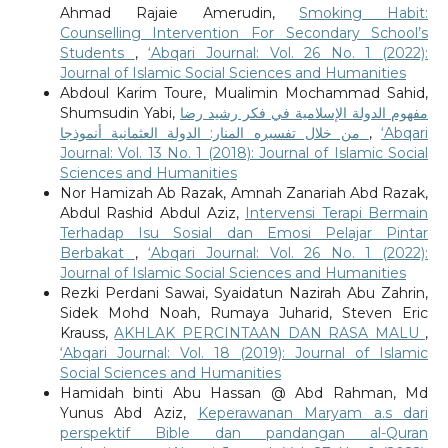
Ahmad Rajaie Amerudin,
Smoking Habit:
Counselling Intervention For Secondary School’s
Students
,
‘Abqari Journal: Vol. 26 No. 1 (2022):
Journal of Islamic Social Sciences and Humanities
Abdoul Karim Toure, Mualimin Mochammad Sahid,
Shumsudin Yabi,
مفهوم الدولة الإسلامية في فكر رشيد رضا
من خلال تفسيره المنار: الدولة العثمانية أنموذجا
,
‘Abqari
Journal: Vol. 13 No. 1 (2018): Journal of Islamic Social
Sciences and Humanities
Nor Hamizah Ab Razak, Amnah Zanariah Abd Razak,
Abdul Rashid Abdul Aziz,
Intervensi Terapi Bermain
Terhadap Isu Sosial dan Emosi Pelajar Pintar
Berbakat
,
‘Abqari Journal: Vol. 26 No. 1 (2022):
Journal of Islamic Social Sciences and Humanities
Rezki Perdani Sawai, Syaidatun Nazirah Abu Zahrin,
Sidek Mohd Noah, Rumaya Juharid, Steven Eric
Krauss,
AKHLAK PERCINTAAN DAN RASA MALU
,
‘Abqari Journal: Vol. 18 (2019): Journal of Islamic
Social Sciences and Humanities
Hamidah binti Abu Hassan @ Abd Rahman, Md
Yunus Abd Aziz,
Keperawanan Maryam a.s dari
perspektif Bible dan pandangan al-Quran