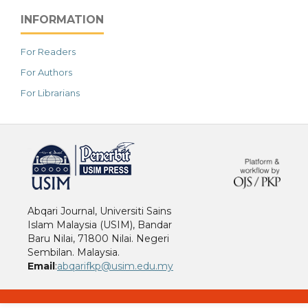
INFORMATION
For Readers
For Authors
For Librarians
خرید vpn
Abqari Journal, Universiti Sains
Islam Malaysia (USIM), Bandar
Baru Nilai, 71800 Nilai. Negeri
Sembilan. Malaysia.
Email
:
abqarifkp@usim.edu.my