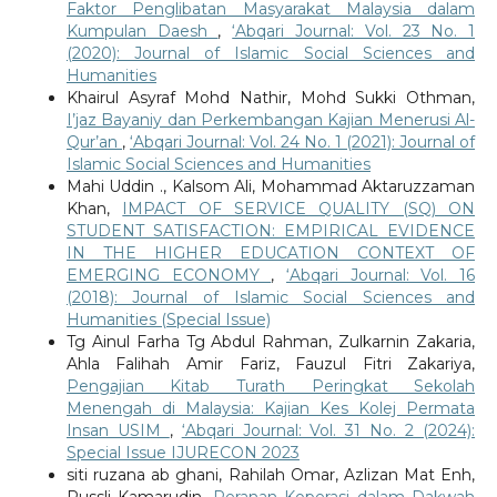
Faktor Penglibatan Masyarakat Malaysia dalam
Kumpulan Daesh
,
‘Abqari Journal: Vol. 23 No. 1
(2020): Journal of Islamic Social Sciences and
Humanities
Khairul Asyraf Mohd Nathir, Mohd Sukki Othman,
I’jaz Bayaniy dan Perkembangan Kajian Menerusi Al-
Qur’an
,
‘Abqari Journal: Vol. 24 No. 1 (2021): Journal of
Islamic Social Sciences and Humanities
Mahi Uddin ., Kalsom Ali, Mohammad Aktaruzzaman
Khan,
IMPACT OF SERVICE QUALITY (SQ) ON
STUDENT SATISFACTION: EMPIRICAL EVIDENCE
IN THE HIGHER EDUCATION CONTEXT OF
EMERGING ECONOMY
,
‘Abqari Journal: Vol. 16
(2018): Journal of Islamic Social Sciences and
Humanities (Special Issue)
Tg Ainul Farha Tg Abdul Rahman, Zulkarnin Zakaria,
Ahla Falihah Amir Fariz, Fauzul Fitri Zakariya,
Pengajian Kitab Turath Peringkat Sekolah
Menengah di Malaysia: Kajian Kes Kolej Permata
Insan USIM
,
‘Abqari Journal: Vol. 31 No. 2 (2024):
Special Issue IJURECON 2023
siti ruzana ab ghani, Rahilah Omar, Azlizan Mat Enh,
Russli Kamarudin,
Peranan Koperasi dalam Dakwah