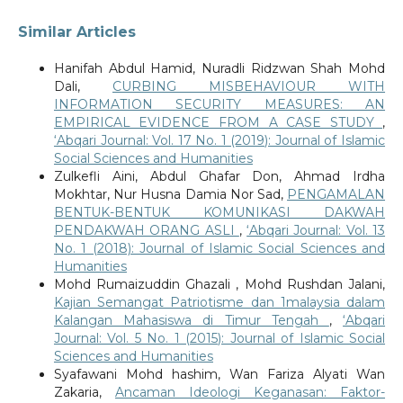
Similar Articles
Hanifah Abdul Hamid, Nuradli Ridzwan Shah Mohd
Dali,
CURBING MISBEHAVIOUR WITH
INFORMATION SECURITY MEASURES: AN
EMPIRICAL EVIDENCE FROM A CASE STUDY
,
‘Abqari Journal: Vol. 17 No. 1 (2019): Journal of Islamic
Social Sciences and Humanities
Zulkefli Aini, Abdul Ghafar Don, Ahmad Irdha
Mokhtar, Nur Husna Damia Nor Sad,
PENGAMALAN
BENTUK-BENTUK KOMUNIKASI DAKWAH
PENDAKWAH ORANG ASLI
,
‘Abqari Journal: Vol. 13
No. 1 (2018): Journal of Islamic Social Sciences and
Humanities
Mohd Rumaizuddin Ghazali , Mohd Rushdan Jalani,
Kajian Semangat Patriotisme dan 1malaysia dalam
Kalangan Mahasiswa di Timur Tengah
,
‘Abqari
Journal: Vol. 5 No. 1 (2015): Journal of Islamic Social
Sciences and Humanities
Syafawani Mohd hashim, Wan Fariza Alyati Wan
Zakaria,
Ancaman Ideologi Keganasan: Faktor-