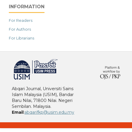
INFORMATION
For Readers
For Authors
For Librarians
خرید vpn
Abqari Journal, Universiti Sains
Islam Malaysia (USIM), Bandar
Baru Nilai, 71800 Nilai. Negeri
Sembilan. Malaysia.
Email
:
abqarifkp@usim.edu.my