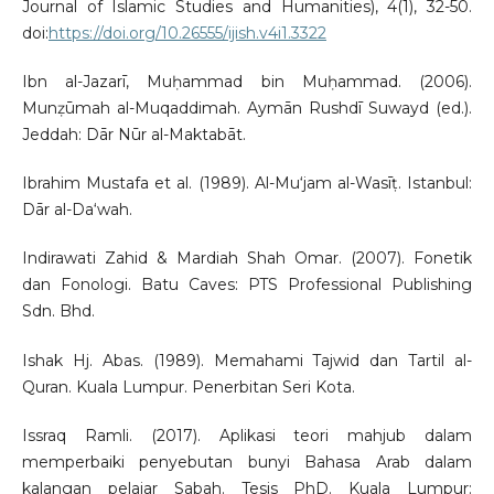
Journal of Islamic Studies and Humanities), 4(1), 32-50.
doi:
https://doi.org/10.26555/ijish.v4i1.3322
Ibn al-Jazarī, Muḥammad bin Muḥammad. (2006).
Munẓūmah al-Muqaddimah. Aymān Rushdī Suwayd (ed.).
Jeddah: Dār Nūr al-Maktabāt.
Ibrahim Mustafa et al. (1989). Al-Mu‘jam al-Wasīṭ. Istanbul:
Dār al-Da‘wah.
Indirawati Zahid & Mardiah Shah Omar. (2007). Fonetik
dan Fonologi. Batu Caves: PTS Professional Publishing
Sdn. Bhd.
Ishak Hj. Abas. (1989). Memahami Tajwid dan Tartil al-
Quran. Kuala Lumpur. Penerbitan Seri Kota.
Issraq Ramli. (2017). Aplikasi teori mahjub dalam
memperbaiki penyebutan bunyi Bahasa Arab dalam
kalangan pelajar Sabah. Tesis PhD. Kuala Lumpur: