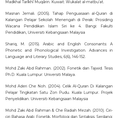
Madkhal Tarīkhī Muqārin. Kuwait: Wukalat al-matbu‘at.
Masnan Jemali. (2005). Tahap Penguasaan al-Quran di
Kalangan Pelajar Sekolah Menengah di Perak: Prosiding
Wacana Pendidikan Islam Siri ke 4. Bangi: Fakulti
Pendidikan, Universiti Kebangsaan Malaysia
Shariq, M. (2015). Arabic and English Consonants: A
Phonetic and Phonological Investigation. Advances in
Language and Literary Studies, 6(6), 146-152.
Mohd Zaki Abd Rahman. (2002). Fonetik dan Tajwid. Tesis
Ph.D. Kuala Lumpur: Universiti Malaya.
Mohd Aderi Che Noh. (2004). Celik Al-Quran Di Kalangan
Pelajar Tingkatan Satu Zon Pudu. Kuala Lumpur. Projek
Penyelidikan. Universiti Kebangsaan Malaysia
Mohd Zaki Abd Rahman & Che Radiah Mezah. (2010). Ciri-
ciri Bahasa Arab: Fonetik, Morfologi dan Sintaksis. Serdang: