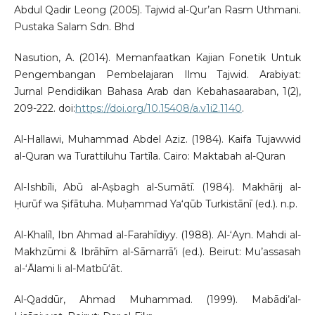
Abdul Qadir Leong (2005). Tajwid al-Qur’an Rasm Uthmani.
Pustaka Salam Sdn. Bhd
Nasution, A. (2014). Memanfaatkan Kajian Fonetik Untuk
Pengembangan Pembelajaran Ilmu Tajwid. Arabiyat:
Jurnal Pendidikan Bahasa Arab dan Kebahasaaraban, 1(2),
209-222. doi:
https://doi.org/10.15408/a.v1i2.1140
.
Al-Hallawi, Muhammad Abdel Aziz. (1984). Kaifa Tujawwid
al-Quran wa Turattiluhu Tartīla. Cairo: Maktabah al-Quran
Al-Ishbīli, Abū al-Aṣbagh al-Sumātī. (1984). Makhārij al-
Ḥurūf wa Ṣifātuha. Muḥammad Ya‘qūb Turkistānī (ed.). n.p.
Al-Khalīl, Ibn Ahmad al-Farahīdiyy. (1988). Al-‘Ayn. Mahdi al-
Makhzūmi & Ibrāhīm al-Sāmarrā’i (ed.). Beirut: Mu’assasah
al-‘Ālami li al-Matbū‘āt.
Al-Qaddūr, Ahmad Muhammad. (1999). Mabādi’al-