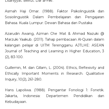
Lisāniyyat. Beirut: Dar al-Fikr.
Asmah Haji Omar. (1988). Faktor Psikolinguistik dan
Sosiolinguistik Dalam Pembelajaran dan Pengajaran
Bahasa. Kuala Lumpur: Dewan Bahasa dan Pustaka
Azarudin Awang, Azman Che Mat & Ahmad Nazuki @
Marzuki Yaakub. (2011). Tahap pembacaan Al-Quran dalam
kalangan pelajar di UITM Terengganu. AJTLHE: ASEAN
Journal of Teaching and Learning in Higher Education, 3
(2), 83-100.
Guillemin, M. dan Gillam, L. (2004). Ethics, Reflexivity and
Ethically Important Moments in Research. Qualitative
Inquiry, 10(2), 261-280.
Hans Lapoliwa. (1988). Pengantar Fonologi 1: Fonetik.
Jakarta, Indonesia: Departemen Pendidikan dan
Kebudayaan.