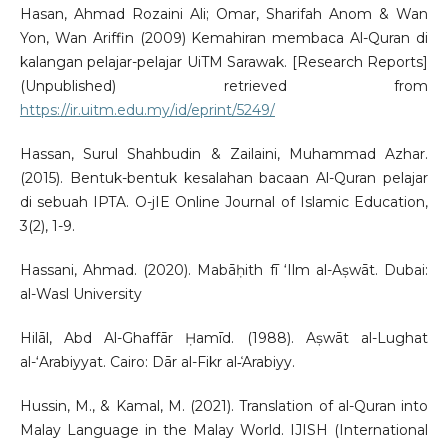
Hasan, Ahmad Rozaini Ali; Omar, Sharifah Anom & Wan
Yon, Wan Ariffin (2009) Kemahiran membaca Al-Quran di
kalangan pelajar-pelajar UiTM Sarawak. [Research Reports]
(Unpublished) retrieved from
https://ir.uitm.edu.my/id/eprint/5249/
Hassan, Surul Shahbudin & Zailaini, Muhammad Azhar.
(2015). Bentuk-bentuk kesalahan bacaan Al-Quran pelajar
di sebuah IPTA. O-jIE Online Journal of Islamic Education,
3(2), 1-9.
Hassani, Ahmad. (2020). Mabāḥith fī ‘Ilm al-Aṣwāt. Dubai:
al-Wasl University
Hilāl, Abd Al-Ghaffār Ḥamīd. (1988). Aṣwāt al-Lughat
al-‘Arabiyyat. Cairo: Dār al-Fikr al-̒Arabiyy.
Hussin, M., & Kamal, M. (2021). Translation of al-Quran into
Malay Language in the Malay World. IJISH (International