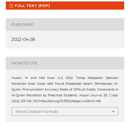
FULL TEXT (PDF)
PUBLISHED
2022-04-28
HOW TO CITE
Hussin, M. and Mat Nuar, A.Z. 2022. Tahap Ketepatan Sebutan
Konsonan Arab Sukar oleh Murid Prasekolah dalam Pembacaan Al-
Quran: Pronunciation Accuracy Rates of Difficult Arabic Consonants in
Al-Quran Recitation by Preschool Students.
‘Abqari Journal
. 26, 1 (Apr.
2022), 103–126. DOI:https://doi.org/10.33102/abqari.vol26no1.418.
More Citation Formats