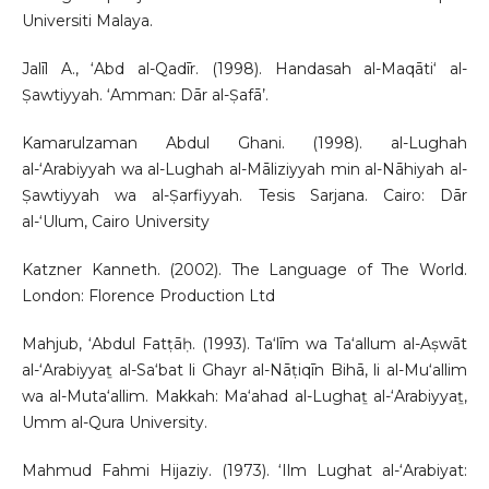
Universiti Malaya.
Jalīl A., ‘Abd al-Qadīr. (1998). Handasah al-Maqāti‘ al-
Ṣawtiyyah. ‘Amman: Dār al-Ṣafā’.
Kamarulzaman Abdul Ghani. (1998). al-Lughah
al-‘Arabiyyah wa al-Lughah al-Māliziyyah min al-Nāhiyah al-
Ṣawtiyyah wa al-Ṣarfiyyah. Tesis Sarjana. Cairo: Dār
al-‘Ulum, Cairo University
Katzner Kanneth. (2002). The Language of The World.
London: Florence Production Ltd
Mahjub, ‘Abdul Fatṭāḥ. (1993). Ta‘līm wa Ta‘allum al-Aṣwāt
al-‘Arabiyyaṯ al-Sa‘bat li Ghayr al-Nāṭiqīn Bihā, li al-Mu‘allim
wa al-Muta‘allim. Makkah: Ma‘ahad al-Lughaṯ al-‘Arabiyyaṯ,
Umm al-Qura University.
Mahmud Fahmi Hijaziy. (1973). ‘Ilm Lughat al-‘Arabiyat: