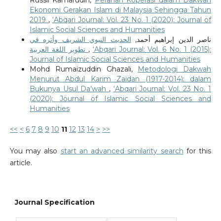
Ekonomi Gerakan Islam di Malaysia Sehingga Tahun
2019
,
‘Abqari Journal: Vol. 23 No. 1 (2020): Journal of
Islamic Social Sciences and Humanities
ناصر الدين إبراهيم أحمد,
الحديث النبوي الشريف وأثره في
تطوير اللغة العربية
,
‘Abqari Journal: Vol. 6 No. 1 (2015):
Journal of Islamic Social Sciences and Humanities
Mohd Rumaizuddin Ghazali,
Metodologi Dakwah
Menurut Abdul Karim Zaidan (1917-2014): dalam
Bukunya Usul Da’wah
,
‘Abqari Journal: Vol. 23 No. 1
(2020): Journal of Islamic Social Sciences and
Humanities
<<
<
6
7
8
9
10
11
12
13
14
>
>>
You may also
start an advanced similarity search
for this
article.
Journal Specification