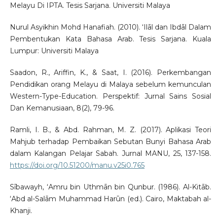
Melayu Di IPTA. Tesis Sarjana. Universiti Malaya
Nurul Asyikhin Mohd Hanafiah. (2010). ‘Ilāl dan Ibdāl Dalam
Pembentukan Kata Bahasa Arab. Tesis Sarjana. Kuala
Lumpur: Universiti Malaya
Saadon, R., Ariffin, K., & Saat, I. (2016). Perkembangan
Pendidikan orang Melayu di Malaya sebelum kemunculan
Western-Type-Education. Perspektif: Jurnal Sains Sosial
Dan Kemanusiaan, 8(2), 79-96.
Ramli, I. B., & Abd. Rahman, M. Z. (2017). Aplikasi Teori
Mahjub terhadap Pembaikan Sebutan Bunyi Bahasa Arab
dalam Kalangan Pelajar Sabah. Jurnal MANU, 25, 137-158.
https://doi.org/10.51200/manu.v25i0.765
Sībawayh, ‘Amru bin Uthmān bin Qunbur. (1986). Al-Kitāb.
‘Abd al-Salām Muhammad Harūn (ed.). Cairo, Maktabah al-
Khanji.