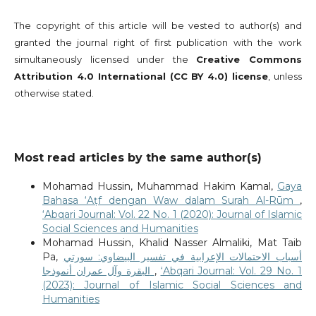
The copyright of this article will be vested to author(s) and
granted the journal right of first publication with the work
simultaneously licensed under the
Creative Commons
Attribution 4.0 International (CC BY 4.0) license
, unless
otherwise stated.
Most read articles by the same author(s)
Mohamad Hussin, Muhammad Hakim Kamal,
Gaya
Bahasa ‘Aṭf dengan Waw dalam Surah Al-Rūm
,
‘Abqari Journal: Vol. 22 No. 1 (2020): Journal of Islamic
Social Sciences and Humanities
Mohamad Hussin, Khalid Nasser Almaliki, Mat Taib
Pa,
أسباب الاحتمالات الإعرابية في تفسير البيضاوي: سورتي
البقرة وآل عمران أنموذجا
,
‘Abqari Journal: Vol. 29 No. 1
(2023): Journal of Islamic Social Sciences and
Humanities