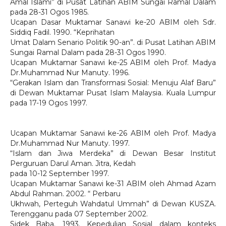
Amal Islami” di Pusat Latihan ABIM Sungai Ramal Dalam
pada 28-31 Ogos 1985.
Ucapan Dasar Muktamar Sanawi ke-20 ABIM oleh Sdr.
Siddiq Fadil. 1990. “Keprihatan
Umat Dalam Senario Politik 90-an”. di Pusat Latihan ABIM
Sungai Ramal Dalam pada 28-31 Ogos 1990.
Ucapan Muktamar Sanawi ke-25 ABIM oleh Prof. Madya
Dr.Muhammad Nur Manuty. 1996.
“Gerakan Islam dan Transformasi Sosial: Menuju Alaf Baru”
di Dewan Muktamar Pusat Islam Malaysia. Kuala Lumpur
pada 17-19 Ogos 1997.
Ucapan Muktamar Sanawi ke-26 ABIM oleh Prof. Madya
Dr.Muhammad Nur Manuty. 1997.
“Islam dan Jiwa Merdeka” di Dewan Besar Institut
Perguruan Darul Aman. Jitra, Kedah
pada 10-12 September 1997.
Ucapan Muktamar Sanawi ke-31 ABIM oleh Ahmad Azam
Abdul Rahman. 2002. “ Perbaru
Ukhwah, Perteguh Wahdatul Ummah” di Dewan KUSZA.
Terengganu pada 07 September 2002.
Sidek Baba. 1993. Kepedulian Sosial dalam konteks