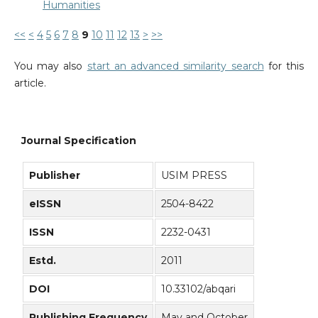
Humanities
<<
<
4
5
6
7
8
9
10
11
12
13
>
>>
You may also
start an advanced similarity search
for this
article.
Journal Specification
Publisher
USIM PRESS
eISSN
2504-8422
ISSN
2232-0431
Estd.
2011
DOI
10.33102/abqari
Publishing Frequency
May and October