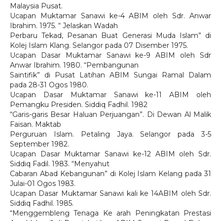
Malaysia Pusat.
Ucapan Muktamar Sanawi ke-4 ABIM oleh Sdr. Anwar
Ibrahim. 1975. “ Jelaskan Wadah
Perbaru Tekad, Pesanan Buat Generasi Muda Islam” di
Kolej Islam Klang. Selangor pada 07 Disember 1975.
Ucapan Dasar Muktamar Sanawi ke-9 ABIM oleh Sdr
Anwar Ibrahim. 1980. “Pembangunan
Saintifik” di Pusat Latihan ABIM Sungai Ramal Dalam
pada 28-31 Ogos 1980.
Ucapan Dasar Muktamar Sanawi ke-11 ABIM oleh
Pemangku Presiden. Siddiq Fadhil. 1982
“Garis-garis Besar Haluan Perjuangan”. Di Dewan Al Malik
Faisan. Maktab
Perguruan Islam. Petaling Jaya. Selangor pada 3-5
September 1982.
Ucapan Dasar Muktamar Sanawi ke-12 ABIM oleh Sdr.
Siddiq Fadil. 1983. “Menyahut
Cabaran Abad Kebangunan” di Kolej Islam Kelang pada 31
Julai-01 Ogos 1983.
Ucapan Dasar Muktamar Sanawi kali ke 14ABIM oleh Sdr.
Siddiq Fadhil. 1985.
“Menggembleng Tenaga Ke arah Peningkatan Prestasi