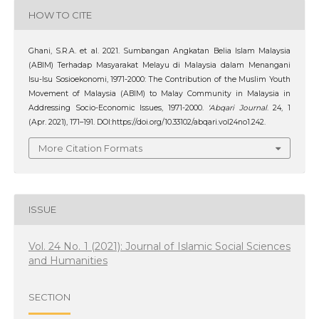
HOW TO CITE
Ghani, S.R.A. et al. 2021. Sumbangan Angkatan Belia Islam Malaysia
(ABIM) Terhadap Masyarakat Melayu di Malaysia dalam Menangani
Isu-Isu Sosioekonomi, 1971-2000: The Contribution of the Muslim Youth
Movement of Malaysia (ABIM) to Malay Community in Malaysia in
Addressing Socio-Economic Issues, 1971-2000.
‘Abqari Journal
. 24, 1
(Apr. 2021), 171–191. DOI:https://doi.org/10.33102/abqari.vol24no1.242.
More Citation Formats
ISSUE
Vol. 24 No. 1 (2021): Journal of Islamic Social Sciences
and Humanities
SECTION