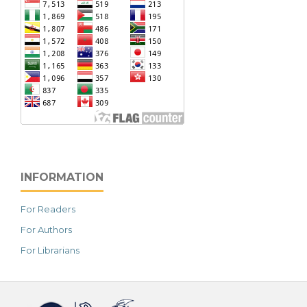
INFORMATION
For Readers
For Authors
For Librarians
خرید vpn