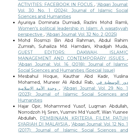
ACTIVITIES: FACEBOOK IN FOCUS
,
‘Abqari Journal:
Vol. 30 No. 1 (2024): Journal of Islamic Social
Sciences and Humanities
Ayurisya Dominata Dumiadi, Razlini Mohd Ramli,
Women's political leadership in Islam: A wasatiyyah
perspective
,
‘Abqari Journal: Vol. 32 No. 2 (2025)
Mohd Rosmizi Bin Abd Rahman, Abdul Rahim
Zumrah, Suhailiza Md. Hamdani, Khadijah Muda,
GUEST EDITORS: DAKWAH, ISLAMIC
MANAGEMENT AND CONTEMPORARY ISSUES
,
‘Abqari Journal: Vol. 16 (2018): Journal of Islamic
Social Sciences and Humanities (Special Issue)
Mesbahul Hoque, Kauthar Abd Kadir, Yuslina
Mohamed, Muneer Ali Abdul Rab,
دور الوسطية في
وحدة الأمة الإسلامية
,
‘Abqari Journal: Vol. 29 No. 1
(2023): Journal of Islamic Social Sciences and
Humanities
Hajar Opir, Mohammed Yusof, Luqman Abdullah,
Norrodzoh Hj Siren, Yusmini Md Yusoff, Wan Yusnee
Abdullah,
PEMBINAAN KRITERIA FILEM PATUH
SYARIAH DI MALAYSIA
,
‘Abqari Journal: Vol. 12 No. 1
(2017): Journal of Islamic Social Sciences and