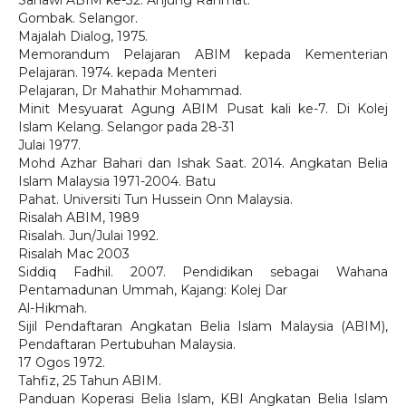
Sanawi ABIM ke-32. Anjung Rahmat.
Gombak. Selangor.
Majalah Dialog, 1975.
Memorandum Pelajaran ABIM kepada Kementerian
Pelajaran. 1974. kepada Menteri
Pelajaran, Dr Mahathir Mohammad.
Minit Mesyuarat Agung ABIM Pusat kali ke-7. Di Kolej
Islam Kelang. Selangor pada 28-31
Julai 1977.
Mohd Azhar Bahari dan Ishak Saat. 2014. Angkatan Belia
Islam Malaysia 1971-2004. Batu
Pahat. Universiti Tun Hussein Onn Malaysia.
Risalah ABIM, 1989
Risalah. Jun/Julai 1992.
Risalah Mac 2003
Siddiq Fadhil. 2007. Pendidikan sebagai Wahana
Pentamadunan Ummah, Kajang: Kolej Dar
Al-Hikmah.
Sijil Pendaftaran Angkatan Belia Islam Malaysia (ABIM),
Pendaftaran Pertubuhan Malaysia.
17 Ogos 1972.
Tahfiz, 25 Tahun ABIM.
Panduan Koperasi Belia Islam, KBI Angkatan Belia Islam