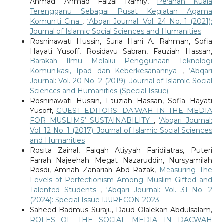
Ahmad, Ahmad Faizal Ramly,
Peranan Kuala
Terengganu Sebagai Pusat Kegiatan Agama
Komuniti Cina
,
‘Abqari Journal: Vol. 24 No. 1 (2021):
Journal of Islamic Social Sciences and Humanities
Rosninawati Hussin, Suria Hani A. Rahman, Sofia
Hayati Yusoff, Rosidayu Sabran, Fauziah Hassan,
Barakah Ilmu Melalui Penggunaan Teknologi
Komunikasi, Ipad dan Keberkesanannya
,
‘Abqari
Journal: Vol. 20 No. 2 (2019): Journal of Islamic Social
Sciences and Humanities (Special Issue)
Rosninawati Hussin, Fauziah Hassan, Sofia Hayati
Yusoff,
GUEST EDITORS: DA’WAH IN THE MEDIA
FOR MUSLIMS’ SUSTAINABILITY
,
‘Abqari Journal:
Vol. 12 No. 1 (2017): Journal of Islamic Social Sciences
and Humanities
Rosita Zainal, Faiqah Atiyyah Faridilatras, Puteri
Farrah Najeehah Megat Nazaruddin, Nursyamilah
Rosdi, Amnah Zanariah Abd Razak,
Measuring The
Levels of Perfectionism Among Muslim Gifted and
Talented Students
,
‘Abqari Journal: Vol. 31 No. 2
(2024): Special Issue IJURECON 2023
Saheed Badmus Suraju, Daud Olalekan Abdulsalam,
ROLES OF THE SOCIAL MEDIA IN DACWAH