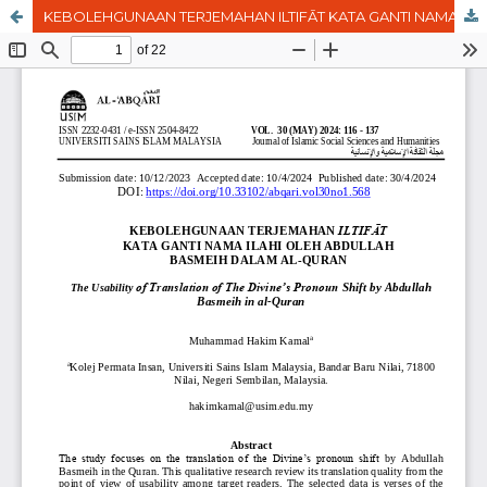
KEBOLEHGUNAAN TERJEMAHAN ILTIFĀT KATA GANTI NAMA ILAHI OLEH ABDULLAH BASMEIH DALAM AL-QURAN