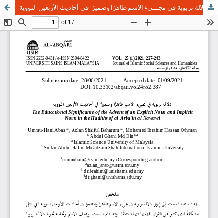
دلالة تربوية في مجـــيء الاسم ظاهرًا وضميرًا في أحاديث الأربعين النووية