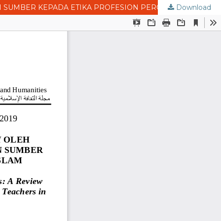
Download
PERKEMBANGAN PENULISAN KARYA ADAB AL-‘ᾹLIM OLEH SARJANA ISLAM: SATU SOROTAN KE ARAH PENENTUAN SUMBER KEPADA ETIKA PROFESION PERGURUAN DALAM ISLAM