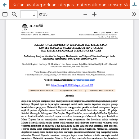
Kajian awal keperluan integrasi matematik dan konsep Maqasid Syariah dalam pengajaran matematik peringkat menengah rendah