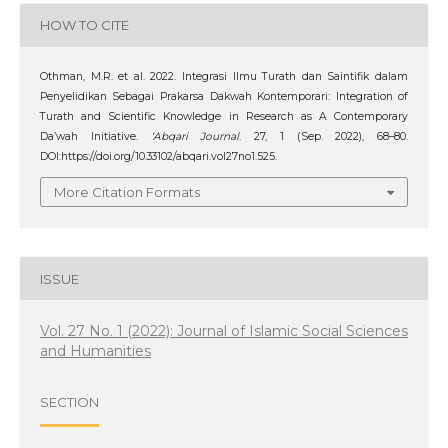
HOW TO CITE
Othman, M.R. et al. 2022. Integrasi Ilmu Turath dan Saintifik dalam
Penyelidikan Sebagai Prakarsa Dakwah Kontemporari: Integration of
Turath and Scientific Knowledge in Research as A Contemporary
Da’wah Initiative.
‘Abqari Journal
. 27, 1 (Sep. 2022), 68–80.
DOI:https://doi.org/10.33102/abqari.vol27no1.525.
More Citation Formats
ISSUE
Vol. 27 No. 1 (2022): Journal of Islamic Social Sciences
and Humanities
SECTION