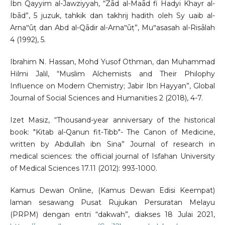
Ibn Qayyim al-Jawziyyah, “Zād al-Maād fi Hadyi Khayr al-
Ibād”, 5 juzuk, tahkik dan takhrij hadith oleh Sy uaib al-
Arna‟ūṭ dan Abd al-Qādir al-Arna‟ūṭ”, Mu‟asasah al-Risālah
4 (1992), 5.
Ibrahim N. Hassan, Mohd Yusof Othman, dan Muhammad
Hilmi Jalil, “Muslim Alchemists and Their Philophy
Influence on Modern Chemistry; Jabir Ibn Hayyan”, Global
Journal of Social Sciences and Humanities 2 (2018), 4-7.
Izet Masiz, “Thousand-year anniversary of the historical
book: "Kitab al-Qanun fit-Tibb"- The Canon of Medicine,
written by Abdullah ibn Sina” Journal of research in
medical sciences: the official journal of Isfahan University
of Medical Sciences 17.11 (2012): 993-1000.
Kamus Dewan Online, (Kamus Dewan Edisi Keempat)
laman sesawang Pusat Rujukan Persuratan Melayu
(PRPM) dengan entri “dakwah”, diakses 18 Julai 2021,