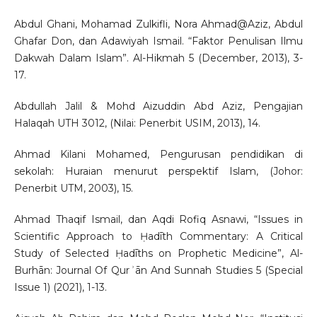
Abdul Ghani, Mohamad Zulkifli, Nora Ahmad@Aziz, Abdul
Ghafar Don, dan Adawiyah Ismail. “Faktor Penulisan Ilmu
Dakwah Dalam Islam”. Al-Hikmah 5 (December, 2013), 3-
17.
Abdullah Jalil & Mohd Aizuddin Abd Aziz, Pengajian
Halaqah UTH 3012, (Nilai: Penerbit USIM, 2013), 14.
Ahmad Kilani Mohamed, Pengurusan pendidikan di
sekolah: Huraian menurut perspektif Islam, (Johor:
Penerbit UTM, 2003), 15.
Ahmad Thaqif Ismail, dan Aqdi Rofiq Asnawi, “Issues in
Scientific Approach to Ḥadīth Commentary: A Critical
Study of Selected Ḥadīths on Prophetic Medicine”, Al-
Burhān: Journal Of Qurʾān And Sunnah Studies 5 (Special
Issue 1) (2021), 1-13.