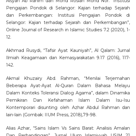
Aisyah Ab Rahim dan Mohd Roslan Mohd Nor. “Institusi
Pengajian Pondok di Selangor: Kajian terhadap Sejarah
dan Perkembangan: Institusi Pengajian Pondok di
Selangor: Kajian terhadap Sejarah dan Perkembangan”,
Online Journal of Research in Islamic Studies 7.2 (2020), 1-
12.
Akhmad Rusydi, “Tafsir Ayat Kauniyah”, Al Qalam: Jurnal
Ilmiah Keagamaan dan Kemasyarakatan 9.17 (2016), 117-
142.
Akmal Khuzairy Abd. Rahman, “Menilai Terjemahan
Beberapa Ayat-Ayat Al-Quran Dalam Bahasa Melayu
Dalam Konteks Toleransi Dialog Agama”, dalam Dinamika
Pemikiran Dan Kefahaman Islam Dalam Isu-Isu
Kontemporari disunting oleh Azhar Abdul Rahman dan
lain-lain (Gombak: IIUM Press, 2018),79-98.
Alias Azhar, “Sains Islam Vs Sains Barat: Analisis Amalan
Dan Perbandingan”, Jurnal Ulum Islamiyyah USIM 21