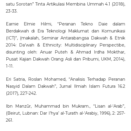
satu Sorotan” Tinta Artikulasi Membina Ummah 4.1 (2018),
23-33.
Earnie Elmie Hilmi, “Peranan Tekno Daie dalam
Berdakwah di Era Teknologi Maklumat dan Komunikasi
(ICT)”, (makalah, Seminar Antarabangsa Dakwah & Etnik
2014: Da’wah & Ethnicity: Multidisciplinary Perspectibe,
disunting oleh: Anuar Puteh & Ahmad Irdha Mokthar,
Pusat Kajian Dakwah Orang Asli dan Pribumi, UKM, 2014),
1-11.
Eri Satria, Roslan Mohamed, “Analisis Terhadap Peranan
Nasyid Dalam Dakwah”, Jurnal Ilmiah Islam Futura 16.2
(2017), 227-242.
Ibn Manzūr, Muhammad bin Mukram., “Lisan al-‘Arab”,
(Beirut, Lubnan: Dar I’hya’ al-Turath al-‘Arabiy, 1996), 2: 257-
261.