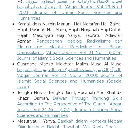
Pa,
أسباب الاحتمالات الإعرابية في تفسير البيضاوي: سورتي
البقرة وآل عمران أنموذجا
,
‘Abqari Journal: Vol. 29 No. 1
(2023): Journal of Islamic Social Sciences and
Humanities
Kamaluddin Nurdin Marjuni, Haji Norarfan Haji Zainal,
Hajah Rasinah Haji Ahim, Hajah Nurjanah Haji Dollah,
Hajah Masuriyati Haji Yahya, Rabi’atul Adawiah
Azman,
Pencegahan Ideologi Radikalisme dan
Ekstrimisme Melalui Pendidikan di Brunei
Darussalam
,
‘Abqari Journal: Vol. 31 No. 1 (2024):
Journal of Islamic Social Sciences and Humanities
Ousmane Manzo Mokhtar Malim Musa Al Musa,
القرآن الكريم والمساحة المشتركة في التعايش ماليزيا نموذجا
,
‘Abqari Journal: Vol. 22 No. 2 (2020): Journal of
Islamic Social Sciences and Humanities (Special
Issue)
Tengku Husna Tengku Jamil, Hasanah Abd Khafidz,
Khazri Osman,
Da'wah Through Thinking Skills
According to The Perspective of The Quran
,
‘Abqari
Journal: Vol. 24 No. 1 (2021): Journal of Islamic Social
Sciences and Humanities
Masuriyati H.Yahya,
Barakah dalam Konteks Negara
Zikir ke Arah Baldah Tayyibah Wa Rabb Ghafur
,