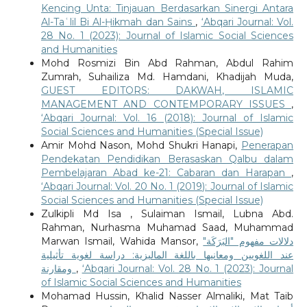
Kencing Unta: Tinjauan Berdasarkan Sinergi Antara
Al-Taʿlil Bi Al-Ḥikmah dan Sains
,
‘Abqari Journal: Vol.
28 No. 1 (2023): Journal of Islamic Social Sciences
and Humanities
Mohd Rosmizi Bin Abd Rahman, Abdul Rahim
Zumrah, Suhailiza Md. Hamdani, Khadijah Muda,
GUEST EDITORS: DAKWAH, ISLAMIC
MANAGEMENT AND CONTEMPORARY ISSUES
,
‘Abqari Journal: Vol. 16 (2018): Journal of Islamic
Social Sciences and Humanities (Special Issue)
Amir Mohd Nason, Mohd Shukri Hanapi,
Penerapan
Pendekatan Pendidikan Berasaskan Qalbu dalam
Pembelajaran Abad ke-21: Cabaran dan Harapan
,
‘Abqari Journal: Vol. 20 No. 1 (2019): Journal of Islamic
Social Sciences and Humanities (Special Issue)
Zulkipli Md Isa , Sulaiman Ismail, Lubna Abd.
Rahman, Nurhasma Muhamad Saad, Muhammad
Marwan Ismail, Wahida Mansor,
دلالات مفهوم "البَرَكَة"
عند اللغويين ومعانيها باللغة الماليزية: دراسة لغوية تأثيلية
ومقارنة
,
‘Abqari Journal: Vol. 28 No. 1 (2023): Journal
of Islamic Social Sciences and Humanities
Mohamad Hussin, Khalid Nasser Almaliki, Mat Taib