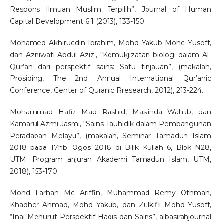
Respons Ilmuan Muslim Terpilih”, Journal of Human
Capital Development 6.1 (2013), 133-150.
Mohamed Akhiruddin Ibrahim, Mohd Yakub Mohd Yusoff,
dan Azniwati Abdul Aziz., “Kemukjizatan biologi dalam Al-
Qur’an dari perspektif sains: Satu tinjauan”, (makalah,
Prosiding, The 2nd Annual International Qur’anic
Conference, Center of Quranic Rresearch, 2012), 213-224.
Mohammad Hafiz Mad Rashid, Maslinda Wahab, dan
Kamarul Azmi Jasmi, “Sains Tauhidik dalam Pembangunan
Peradaban Melayu”, (makalah, Seminar Tamadun Islam
2018 pada 17hb. Ogos 2018 di Bilik Kuliah 6, Blok N28,
UTM. Program anjuran Akademi Tamadun Islam, UTM,
2018), 153-170.
Mohd Farhan Md Ariffin, Muhammad Remy Othman,
Khadher Ahmad, Mohd Yakub, dan Zulkifli Mohd Yusoff,
“Inai Menurut Perspektif Hadis dan Sains”, albasirahjournal