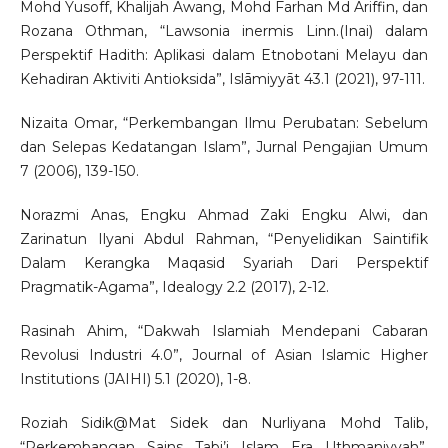
Mohd Yusoff, Khalijah Awang, Mohd Farhan Md Ariffin, dan
Rozana Othman, “Lawsonia inermis Linn.(Inai) dalam
Perspektif Hadith: Aplikasi dalam Etnobotani Melayu dan
Kehadiran Aktiviti Antioksida”, Islāmiyyāt 43.1 (2021), 97-111.
Nizaita Omar, “Perkembangan Ilmu Perubatan: Sebelum
dan Selepas Kedatangan Islam”, Jurnal Pengajian Umum
7 (2006), 139-150.
Norazmi Anas, Engku Ahmad Zaki Engku Alwi, dan
Zarinatun Ilyani Abdul Rahman, “Penyelidikan Saintifik
Dalam Kerangka Maqasid Syariah Dari Perspektif
Pragmatik-Agama”, Idealogy 2.2 (2017), 2-12.
Rasinah Ahim, “Dakwah Islamiah Mendepani Cabaran
Revolusi Industri 4.0”, Journal of Asian Islamic Higher
Institutions (JAIHI) 5.1 (2020), 1-8.
Roziah Sidik@Mat Sidek dan Nurliyana Mohd Talib,
“Perkembangan Sains Tabi’i Islam Era Uthmaniyyah”,