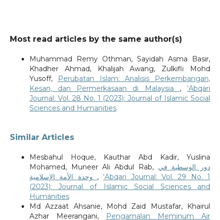
Most read articles by the same author(s)
Muhammad Remy Othman, Sayidah Asma Basir,
Khadher Ahmad, Khalijah Awang, Zulkifli Mohd
Yusoff,
Perubatan Islam: Analisis Perkembangan,
Kesan, dan Permerkasaan di Malaysia
,
‘Abqari
Journal: Vol. 28 No. 1 (2023): Journal of Islamic Social
Sciences and Humanities
Similar Articles
Mesbahul Hoque, Kauthar Abd Kadir, Yuslina
Mohamed, Muneer Ali Abdul Rab,
دور الوسطية في
وحدة الأمة الإسلامية
,
‘Abqari Journal: Vol. 29 No. 1
(2023): Journal of Islamic Social Sciences and
Humanities
Md Azzaat Ahsanie, Mohd Zaid Mustafar, Khairul
Azhar Meerangani,
Pengamalan Meminum Air