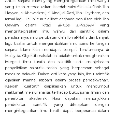
Antara sarjana Islam yang mengintegrasikan ilmu wahyu
yang telah mencetuskan kaedah saintifik iaitu Jabir Ibn
Hayyan, al-Khawarizmi, al-Kindi, al-Razi, Ibn Haytham, dan
ramai lagi. Hal ini turut dilihat daripada penulisan oleh Ibn
Qayyim dalam kitab
al-Tibb al-Nabawi
yang
mengintegrasikan ilmu wahyu dan saintifik dalam
penulisannya, ilmu perubatan oleh Ibn al-Nafis dan banyak
lagi. Usaha untuk mengembalikan ilmu sains ke tangan
sarjana Islam kian mendapat tempat terutamanya di
Malaysia. Objektif makalah ini adalah untuk menghuraikan
integrasi ilmu turath dan saintifik serta menjelaskan
penyelidikan saintifik terkini yang berperanan sebagai
medium dakwah. Dalam erti kata yang lain, ilmu saintifik
dijadikan manhaj rabbani dalam proses pendakwahan.
Kaedah kualitatif diaplikasikan untuk mengumpul
maklumat melalui analisis terhadap buku, jurnal ilmiah dan
penerbitan akademik. Hasil dapatan menunjukkan
pendekatan saintifik yang diterapkan dengan
mengintegrasikan ilmu turath dapat berperanan dalam