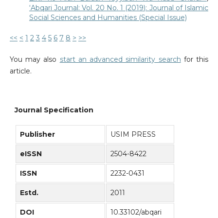
‘Abqari Journal: Vol. 20 No. 1 (2019): Journal of Islamic
Social Sciences and Humanities (Special Issue)
<<
<
1
2
3
4
5
6
7
8
>
>>
You may also
start an advanced similarity search
for this
article.
Journal Specification
Publisher
USIM PRESS
eISSN
2504-8422
ISSN
2232-0431
Estd.
2011
DOI
10.33102/abqari