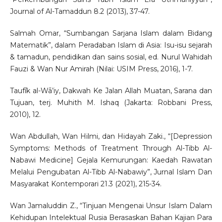
Journal of Al-Tamaddun 8.2 (2013), 37-47.
Salmah Omar, “Sumbangan Sarjana Islam dalam Bidang
Matematik”, dalam Peradaban Islam di Asia: Isu-isu sejarah
& tamadun, pendidikan dan sains sosial, ed. Nurul Wahidah
Fauzi & Wan Nur Amirah (Nilai: USIM Press, 2016), 1-7.
Taufīk al-Wā’iy, Dakwah Ke Jalan Allah Muatan, Sarana dan
Tujuan, terj. Muhith M. Ishaq (Jakarta: Robbani Press,
2010), 12.
Wan Abdullah, Wan Hilmi, dan Hidayah Zaki., “[Depression
Symptoms: Methods of Treatment Through Al-Tibb Al-
Nabawi Medicine] Gejala Kemurungan: Kaedah Rawatan
Melalui Pengubatan Al-Tibb Al-Nabawiy”, Jurnal Islam Dan
Masyarakat Kontemporari 21.3 (2021), 215-34.
Wan Jamaluddin Z., “Tinjuan Mengenai Unsur Islam Dalam
Kehidupan Intelektual Rusia Berasaskan Bahan Kajian Para