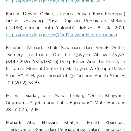
https://prpm.dbp.gov.my/Cari1?keyword=dakwah
Kamus Dewan Online, (Kamus Dewan Edisi Keempat)
laman sesawang Pusat Rujukan Persuratan Melayu
(PRPM) dengan entri “dakwah”, diakses 18 Julai 2021,
https://prpm.dbp.gov.my/Cari1?keyword=kontemporari
Khadher Ahmad, Ishak Suliaman, dan Sedek Ariffin,
“Sorcery Treatment On Ibn Qayyim Al-Jaw Ziyya’s
(691h/1292m-751h/1350m) Persp Ective And The Reality In
Is Lamic Medical Centre In Ma Laysia: A Compa Rative
Studies”, Al-Bayan: Journal of Qur'an and Hadith Studies
10.1 (2012), 63-83.
M. Vali Siadat, dan Alana Tholen, “Omar Khayyam:
Geometric Algebra and Cubic Equations”, Math Horizons
28.1 (2021), 12-15.
Mahadi Abu Hassan, Khatijah Mohd Khambali,
“Pengislaman Sains dan Pengaruhnya Dalam Peradaban: