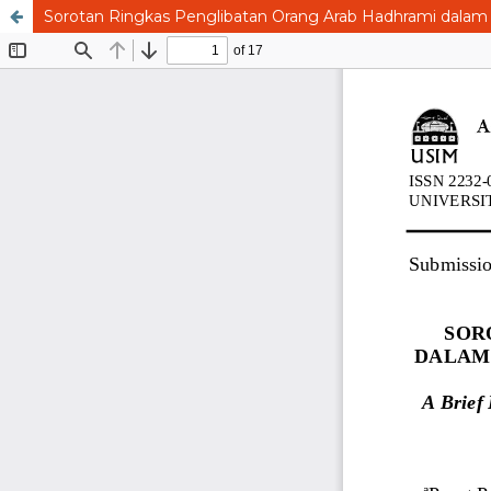
Sorotan Ringkas Penglibatan Orang Arab Hadhrami dalam